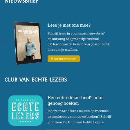
NIEUWSBRIEF
een minderheidsgroep die
zolang ze zelf niet spreekt enkel
anderen over haar zal horen
spreken. […] Dit is de wereld die
ik met woorden voor mezelf
schets. Wees welkom. En weet
dat deze wereld, zoals de
wereld daarbuiten, veranderlijk
is. Dat wij kiezen hoe we de
CLUB VAN ECHTE LEZERS
wereld zien. Wreed, dan zijn
woorden troost. Mooi, dan zijn
woorden erkenning.’