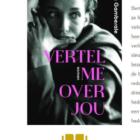
Der
ze 
vol
hoe
ver
sle
bez
de 
redd
dre
hed
een
had