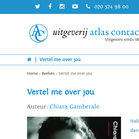
020 524 98 00
|
Vertel me over jou
Home
>
Boeken
>
Vertel me over jou
Vertel me over jou
Auteur:
Chiara Gamberale
Ita
dan