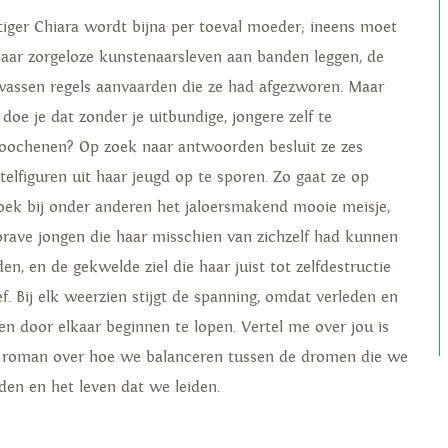
tiger Chiara wordt bijna per toeval moeder; ineens moet
haar zorgeloze kunstenaarsleven aan banden leggen, de
wassen regels aanvaarden die ze had afgezworen. Maar
 doe je dat zonder je uitbundige, jongere zelf te
loochenen? Op zoek naar antwoorden besluit ze zes
utelfiguren uit haar jeugd op te sporen. Zo gaat ze op
oek bij onder anderen het jaloersmakend mooie meisje,
brave jongen die haar misschien van zichzelf had kunnen
en, en de gekwelde ziel die haar juist tot zelfdestructie
ef. Bij elk weerzien stijgt de spanning, omdat verleden en
en door elkaar beginnen te lopen. Vertel me over jou is
 roman over hoe we balanceren tussen de dromen die we
den en het leven dat we leiden.