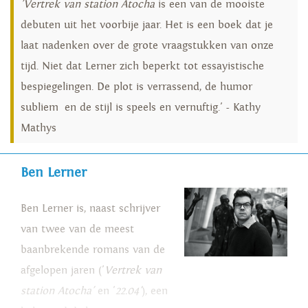
'Vertrek van station Atocha
is een van de mooiste
debuten uit het voorbije jaar. Het is een boek dat je
laat nadenken over de grote vraagstukken van onze
tijd. Niet dat Lerner zich beperkt tot essayistische
bespiegelingen. De plot is verrassend, de humor
subliem en de stijl is speels en vernuftig.' - Kathy
Mathys
Ben Lerner
Ben Lerner is, naast schrijver
van twee van de meest
baanbrekende romans van de
afgelopen jaren ('
Vertrek van
station Atocha'
en '
22.04'
), een