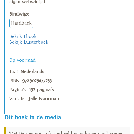
eigen webwinkel.
Bindwijze
Hardback
Bekijk Ebook
Bekijk Luisterboek
Op voorraad
Taal:
Nederlands
ISBN:
9789025477233
Pagina's:
192 pagina's
Vertaler:
Jelle Noorman
Dit boek in de media
‘Dat Barnes nog zo'n verhaal kan schrijven, wil zeggen