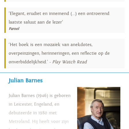
’Elegant, erudiet en innemend (…) een ontroerend
laatste saluut aan de lezer’
Parool
‘Het boek is een mozaïek van anekdotes,
overpeinzingen, herinneringen, een reflectie op de
onverbiddelijkheid.’ -
Play Watch Read
Julian Barnes
Julian Barnes (1946) is geboren
in Leicester, Engeland, en
debuteerde in 1980 met
Metroland. Hij heeft voor zijn