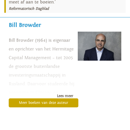
meet af aan te boeien.’
Reformatorisch Dagblad
Bill Browder
Bill Browder (1964) is eigenaar
en oprichter van het Hermitage
Capital Management – tot 2005
de grootste buitenlandse
investeringsmaatschappij in
Rusland. Daarvoor studeerde hij
economie in Chicago en
Lees meer
Stanford en werkte hij bij een
Meer boeken van deze auteur
Amerikaanse investeringsbank.
Inmiddels is hij bovenal een
activist. Over zijn strijd tegen