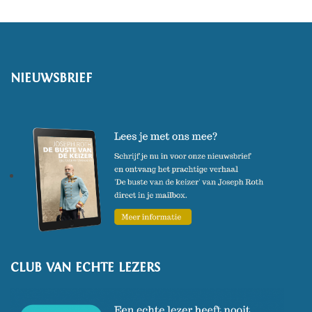
Russische corruptie en
schendingen van de
mensenrechten verscheen in
NIEUWSBRIEF
januari 2022 het succesvolle
'Vijand van de Russische staat'.
In april 2022 verschijnt zijn
nieuwste werk 'Achtervolgd
door de staatsmaffia'.
(Foto: Peter Lindbergh)
CLUB VAN ECHTE LEZERS