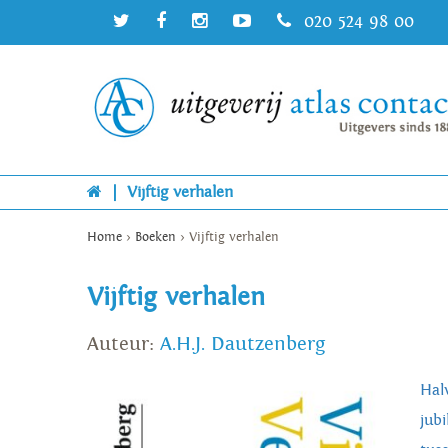
020 524 98 00
|
Vijftig verhalen
Home
>
Boeken
>
Vijftig verhalen
Vijftig verhalen
Auteur:
A.H.J. Dautzenberg
Halv
jub