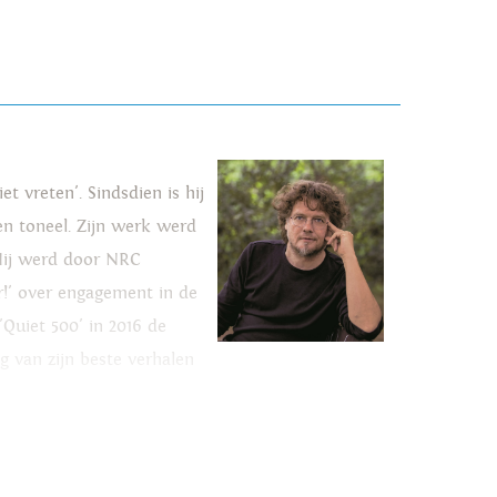
 vreten'. Sindsdien is hij
en toneel. Zijn werk werd
 Hij werd door NRC
r!' over engagement in de
Quiet 500' in 2016 de
ng van zijn beste verhalen