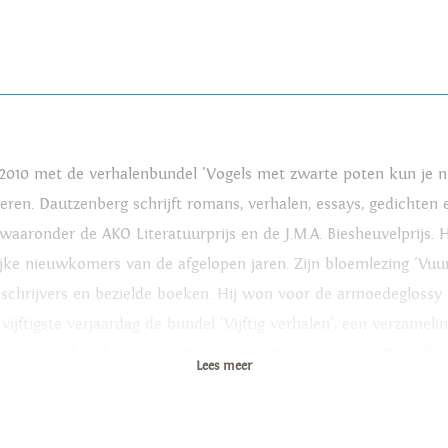
 2010 met de verhalenbundel 'Vogels met zwarte poten kun je niet
ren. Dautzenberg schrijft romans, verhalen, essays, gedichten 
, waaronder de AKO Literatuurprijs en de J.M.A. Biesheuvelprijs.
ijke nieuwkomers van de afgelopen jaren. Zijn bloemlezing 'Vuu
schrijvers en bezielde boeken. Hij won voor de armoedeglossy '
vijftigste verjaardag de bundel 'Vijftig verhalen', een verzameli
arna volgden de romans 'Geestman', 'Ogentroost' en 'De vijf'.
Lees meer