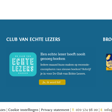
CLUB VAN ECHTE LEZERS
BRO
kies
Cookie instellingen
Privacy statement
T:
020 524 98 00
E:
info