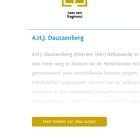
Lees een
fragment
A.H.J. Dautzenberg
A.H.J. Dautzenberg (Heerlen, 1967) debuteerde in
niet meer weg te denken uit de Nederlandse lette
genomineerd voor verschillende literaire prijzen
Handelsblad
uitgeroepen tot een van de belangr
literatuur is een verzameling hemelbestormende 
Impact Award. In 2018 verscheen ter ere van zijn 
aangevuld met niet eerder gepubliceerd werk. Da
Meer boeken van deze auteur