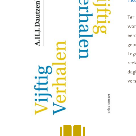
tuss
Ter
wor
eer
gep
Tege
ree
dag
vers