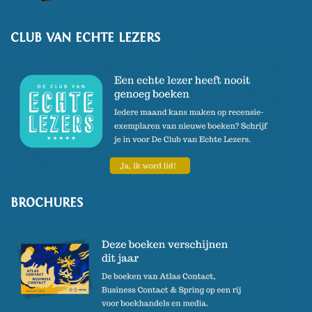
toegelaten tot de regieafdeling
van de Amsterdamse
CLUB VAN ECHTE LEZERS
Theaterschool. Tijdens deze
opleiding bleef ze eigen werk
schrijven: verhalen, toneel,
schetsen. Al snel werd ze de
belangrijkste tekstleverancier
van haar klas: "Als er voor
Koninginnedag een
straattheaterstuk gemaakt
BROCHURES
moest worden, bewerkte ik in
één nacht een sprookje. Als
twee medeleerlingen een stuk
zochten om samen aan te
werken, maar niks konden