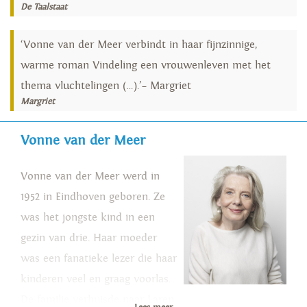
De Taalstaat
‘Vonne van der Meer verbindt in haar fijnzinnige,
warme roman Vindeling een vrouwenleven met het
thema vluchtelingen (…).’– Margriet
Margriet
Vonne van der Meer
Vonne van der Meer werd in
1952 in Eindhoven geboren. Ze
was het jongste kind in een
gezin van drie. Haar moeder
was een fanatieke lezer die haar
kinderen veel en graag voorlas.
De familie verhuisde naar Laren,