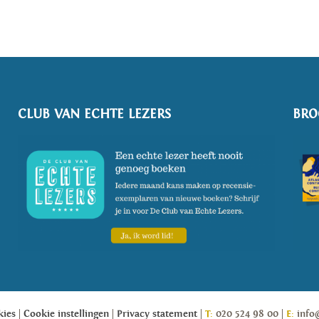
CLUB VAN ECHTE LEZERS
BRO
kies
Cookie instellingen
Privacy statement
T:
020 524 98 00
E:
info