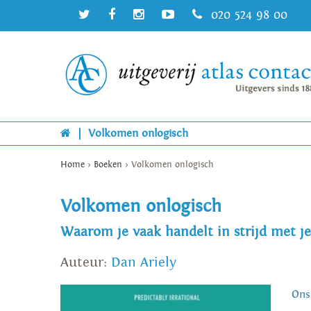
020 524 98 00
|
Volkomen onlogisch
Home
>
Boeken
>
Volkomen onlogisch
Volkomen onlogisch
Waarom je vaak handelt in strijd met j
Auteur:
Dan Ariely
Ons 