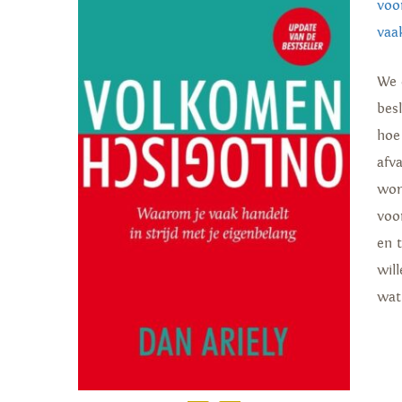
voo
vaak
We 
besl
hoe
afv
wor
voo
en 
wil
wat