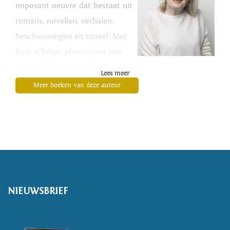
imposant oeuvre dat bestaat uit
romans, novellen, verhalen,
beschouwingen en toneel. Met
haar scherpe observaties van
menselijke gevoelens en
Lees meer
gedragingen is ze een
Meer boeken van deze auteur
onverwisselbare stem in de
Nederlandse literatuur.
NIEUWSBRIEF