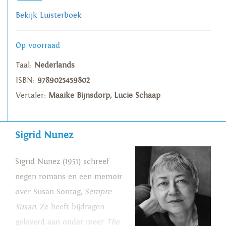
Bekijk Luisterboek
Op voorraad
Taal:
Nederlands
ISBN:
9789025459802
Vertaler:
Maaike Bijnsdorp, Lucie Schaap
Sigrid Nunez
Sigrid Nunez (1951) schreef
negen romans en een memoir
over Susan Sontag,
Sempre
Susan.
Ze heeft bijdragen
geleverd aan onder meer
The