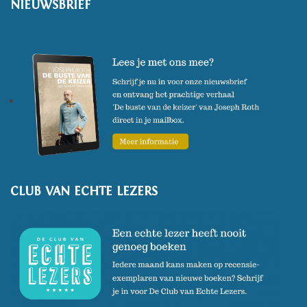
NIEUWSBRIEF
DW en B en Das Magazin en
treedt op in de 33e editie van
Geletterde Mensen van Behoud
de Begeerte.
CLUB VAN ECHTE LEZERS