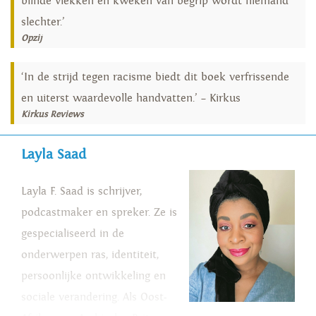
blinde vlekken en kweken van begrip wordt niemand
slechter.’
Opzij
‘In de strijd tegen racisme biedt dit boek verfrissende
en uiterst waardevolle handvatten.’ – Kirkus
Kirkus Reviews
Layla Saad
Layla F. Saad is schrijver,
podcastmaker en spreker. Ze is
gespecialiseerd in de
onderwerpen ras, identiteit,
persoonlijke ontwikkeling en
sociale verandering. Als Oost-