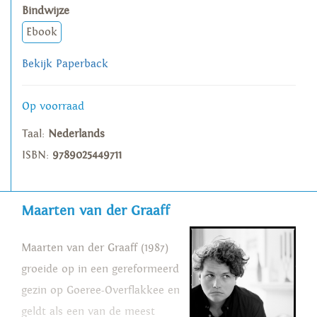
Bindwijze
Ebook
Bekijk Paperback
Op voorraad
Taal:
Nederlands
ISBN:
9789025449711
Maarten van der Graaff
Maarten van der Graaff (1987)
groeide op in een gereformeerd
gezin op Goeree-Overflakkee en
geldt als een van de meest