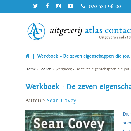
020 524 98 00
|
Werkboek – De zeven eigenschappen die jou
Home
>
Boeken
>
Werkboek - De zeven eigenschappen die jou
Werkboek - De zeven eigensch
Auteur:
Sean Covey
Dit
suc