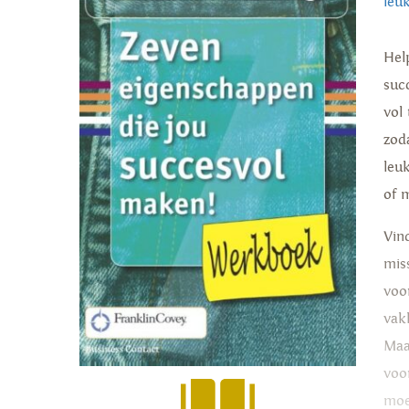
leu
Hel
suc
vol 
zod
leu
of 
Vin
mis
voor
vak
Maa
voo
moei