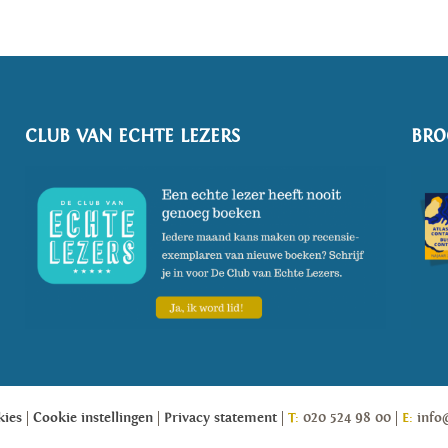
CLUB VAN ECHTE LEZERS
BRO
kies
Cookie instellingen
Privacy statement
T:
020 524 98 00
E:
info