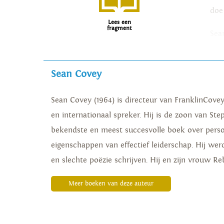
doe
Lees een
fragment
Sea
in 
wer
Sean Covey
naa
Sean Covey (1964) is directeur van FranklinCovey
en internationaal spreker. Hij is de zoon van Ste
bekendste en meest succesvolle boek over perso
eigenschappen van effectief leiderschap. Hij wer
en slechte poëzie schrijven. Hij en zijn vrouw R
Meer boeken van deze auteur