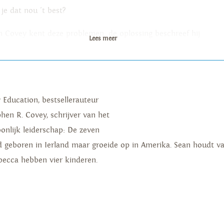
 je dat nou 't best?
n Covey kent deze problemen; de oplossing beschreef hij
Lees meer
Zeven eigenschappen die jou succesvol maken! Dit boek
d een succes in Nederland en er ontstond grote vraag
r een praktische werkboek.
 Education, bestsellerauteur
phen R. Covey, schrijver van het
onlijk leiderschap: De zeven
d geboren in Ierland maar groeide op in Amerika. Sean houdt van 
ebecca hebben vier kinderen.