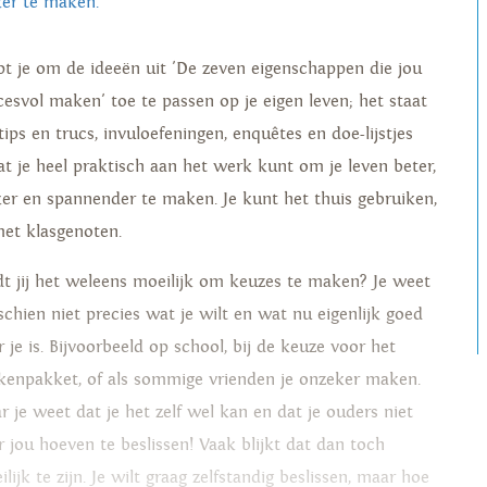
ker te maken.
pt je om de ideeën uit 'De zeven eigenschappen die jou
cesvol maken' toe te passen op je eigen leven; het staat
tips en trucs, invuloefeningen, enquêtes en doe-lijstjes
at je heel praktisch aan het werk kunt om je leven beter,
ker en spannender te maken. Je kunt het thuis gebruiken,
met klasgenoten.
dt jij het weleens moeilijk om keuzes te maken? Je weet
schien niet precies wat je wilt en wat nu eigenlijk goed
 je is. Bijvoorbeeld op school, bij de keuze voor het
kenpakket, of als sommige vrienden je onzeker maken.
r je weet dat je het zelf wel kan en dat je ouders niet
r jou hoeven te beslissen! Vaak blijkt dat dan toch
lijk te zijn. Je wilt graag zelfstandig beslissen, maar hoe