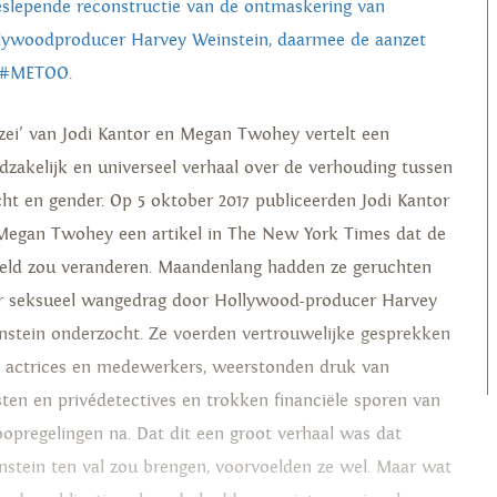
slepende reconstructie van de ontmaskering van
lywoodproducer Harvey Weinstein, daarmee de aanzet
 #METOO.
j zei’ van Jodi Kantor en Megan Twohey vertelt een
dzakelijk en universeel verhaal over de verhouding tussen
ht en gender. Op 5 oktober 2017 publiceerden Jodi Kantor
Megan Twohey een artikel in The New York Times dat de
eld zou veranderen. Maandenlang hadden ze geruchten
r seksueel wangedrag door Hollywood-producer Harvey
nstein onderzocht. Ze voerden vertrouwelijke gesprekken
 actrices en medewerkers, weerstonden druk van
isten en privédetectives en trokken financiële sporen van
oopregelingen na. Dat dit een groot verhaal was dat
nstein ten val zou brengen, voorvoelden ze wel. Maar wat