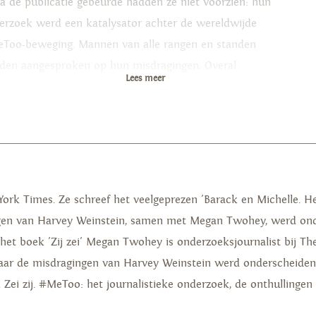
na de publicatie gebeurde hadden ze niet voorzien: hun
erzoek werd een katalysator achter de wereldwijde
Too-beweging. Mannen van alle rangen en standen
den aangesproken op hun misdragingen. Overal
Lees meer
gerden vrouwen nog langer te zwijgen. Ze spraken zich
 voor zichzelf en voor toekomstige generaties. ‘Zij zei’ is
 meeslepende reconstructie van een culturele
schuiving en een monumentale journalistieke prestatie.
 York Times. Ze schreef het veelgeprezen 'Barack en Michelle. 
ngen van Harvey Weinstein, samen met Megan Twohey, werd on
r het boek 'Zij zei' Megan Twohey is onderzoeksjournalist bij 
naar de misdragingen van Harvey Weinstein werd onderscheide
ek Zei zij. #MeToo: het journalistieke onderzoek, de onthullinge