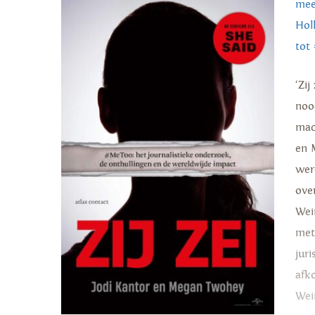
mee
Hol
tot
‘Zi
noo
mac
en 
wer
ove
Wei
met
jur
afk
Wei