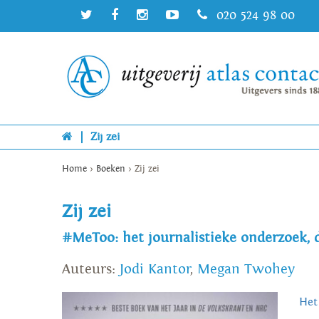
020 524 98 00
|
Zij zei
Home
>
Boeken
>
Zij zei
Zij zei
#MeToo: het journalistieke onderzoek, 
Auteurs:
Jodi Kantor
,
Megan Twohey
Het