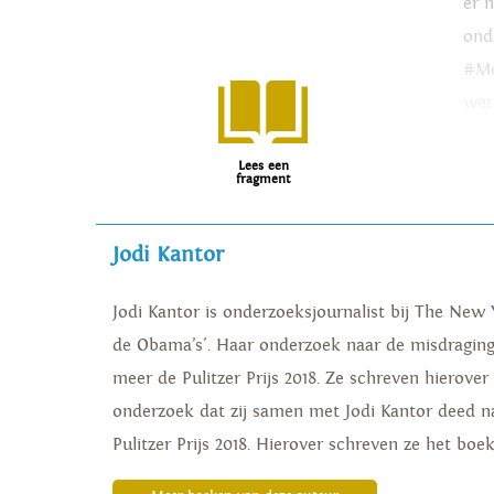
er 
ond
#Me
wer
wei
Lees een
uit,
fragment
een
ver
Jodi Kantor
Jodi Kantor is onderzoeksjournalist bij The New
de Obama’s'. Haar onderzoek naar de misdragi
meer de Pulitzer Prijs 2018. Ze schreven hierove
onderzoek dat zij samen met Jodi Kantor deed 
Pulitzer Prijs 2018. Hierover schreven ze het bo