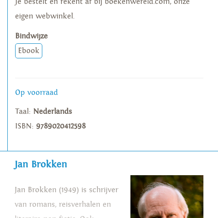
Je bestelt en rekent af bij boekenwereld.com, onze
eigen webwinkel.
Bindwijze
Ebook
Op voorraad
Taal:
Nederlands
ISBN:
9789020412598
Jan Brokken
Jan Brokken (1949) is schrijver
van romans, reisverhalen en