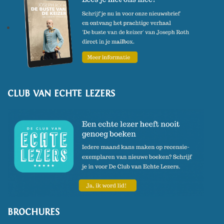
boekverkopers. In de zomer van
2021 verscheen 'De tuinen van
Buitenzorg', en in oktober 2022
verscheen het boek 'De
kampschilders' .
CLUB VAN ECHTE LEZERS
BROCHURES