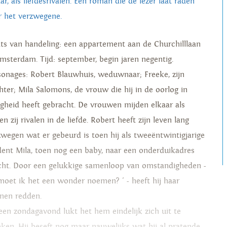
ar, als liefdesrivalen. Een roman die de lezer laat raden
r het verzwegene.
ats van handeling: een appartement aan de Churchilllaan
Amsterdam. Tijd: september, begin jaren negentig.
sonages: Robert Blauwhuis, weduwnaar; Freeke, zijn
hter; Mila Salomons, de vrouw die hij in de oorlog in
ligheid heeft gebracht. De vrouwen mijden elkaar als
n zij rivalen in de liefde. Robert heeft zijn leven lang
zwegen wat er gebeurd is toen hij als tweeëntwintigjarige
dent Mila, toen nog een baby, naar een onderduikadres
cht. Door een gelukkige samenloop van omstandigheden -
 moet ik het een wonder noemen? ' - heeft hij haar
nen redden.
een zondagavond lukt het hem eindelijk zich uit te
eken. Hij beseft nog maar nauwelijks wat hij al pratende