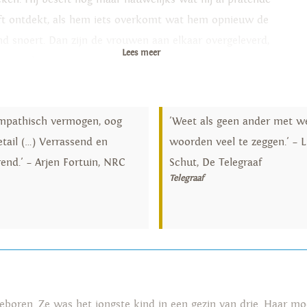
ft ontdekt, als hem iets overkomt wat hem opnieuw de
d snoert. Dan zijn de vrouwen aan elkaar overgeleverd,
Lees meer
ij aan hen.
mpathisch vermogen, oog
'Weet als geen ander met we
etail (…) Verrassend en
woorden veel te zeggen.' – L
rend.' – Arjen Fortuin, NRC
Schut, De Telegraaf
Telegraaf
boren. Ze was het jongste kind in een gezin van drie. Haar m