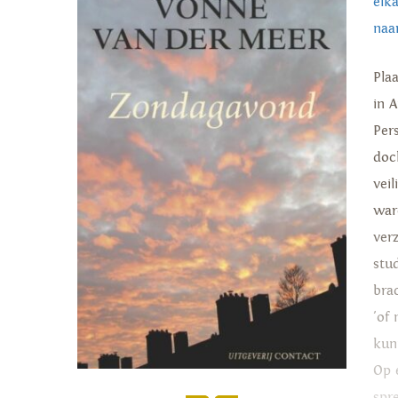
elka
naa
Pla
in 
Per
doc
vei
ware
ver
stu
bra
'of
kun
Op 
spr