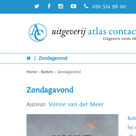
020 524 98 00
|
Zondagavond
Home
>
Boeken
>
Zondagavond
Zondagavond
Auteur:
Vonne van der Meer
Rob
hij