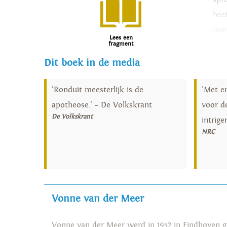
hee
mon
Lees een
fragment
en h
Dit boek in de media
’Ronduit meesterlijk is de
'Met e
apotheose.' – De Volkskrant
voor d
De Volkskrant
intrige
NRC
Vonne van der Meer
Vonne van der Meer werd in 1952 in Eindhoven ge