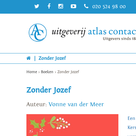
020 524 98 00
|
Zonder Jozef
Home
>
Boeken
>
Zonder Jozef
Zonder Jozef
Auteur:
Vonne van der Meer
Een
Ker