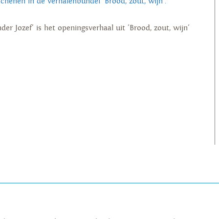
schenen in de verhalenbundel 'Brood, zout, wijn'.
der Jozef' is het openingsverhaal uit 'Brood, zout, wijn'