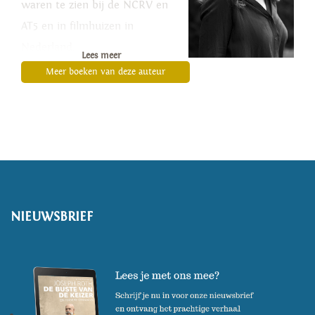
waren te zien bij de NCRV en
AT5 en in filmhuizen in
Nederland.
Lees meer
Meer boeken van deze auteur
(Foto: Jelmer de Haas)
NIEUWSBRIEF