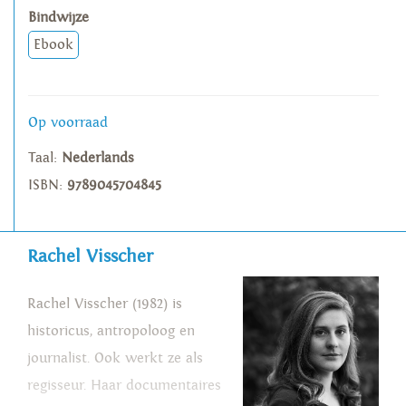
Bindwijze
Ebook
Op voorraad
Taal:
Nederlands
ISBN:
9789045704845
Rachel Visscher
Rachel Visscher (1982) is
historicus, antropoloog en
journalist. Ook werkt ze als
regisseur. Haar documentaires