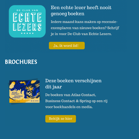
Piper Verlag in München, kreeg
lovende kritieken. In oktober
2002 verscheen de roman
'
Hokwerda's kind'
die bijzonder
goed ontvangen werd. Het
werd in België genomineerd
voor de Gouden Uil en in
BROCHURES
Nederland voor de Libris
Literatuurprijs. Vertalingen
verschenen in Duitsland,
Frankrijk en Denemarken.
Oek de Jongs dagboek '
De
wonderen van de heilbot'
verscheen in 2006. In 2012
verscheen '
Brief aan een jonge