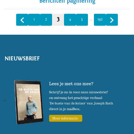
Berichten paginering
3
…
1
2
4
5
192
NIEUWSBRIEF