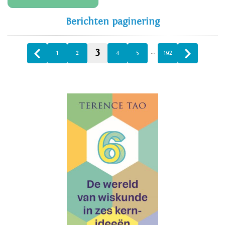
Berichten paginering
3
…
1
2
4
5
192