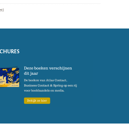
et]
CHURES