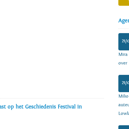
Age
21/
Mira
over 
21/
Mili
auteu
st op het Geschiedenis Festival in
Lowl