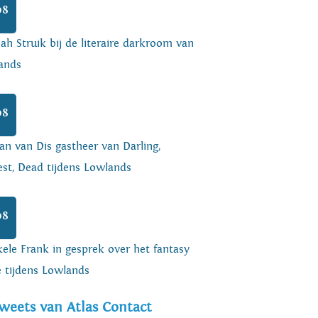
08
h Struik bij de literaire darkroom van
ands
08
an van Dis gastheer van Darling,
est, Dead tijdens Lowlands
08
ele Frank in gesprek over het fantasy
e tijdens Lowlands
weets van Atlas Contact