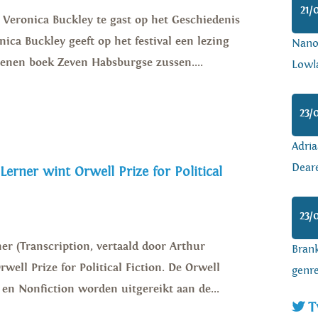
21/
s Veronica Buckley te gast op het Geschiedenis
nica Buckley geeft op het festival een lezing
Nanoa
enen boek Zeven Habsburgse zussen....
Lowl
23/
Adria
Dear
 Lerner wint Orwell Prize for Political
23/
er (Transcription, vertaald door Arthur
Brank
well Prize for Political Fiction. De Orwell
genr
on en Nonfiction worden uitgereikt aan de...
T