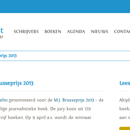
SCHRIJVERS
BOEKEN
AGENDA
NIEUWS
CONTA
rijs 2013
usseprijs 2013
Lee
John
genomineerd voor de
M.J. Brusseprijs 2013
– de
Altij
lige journalistieke boek. De jury koos uit 129
boeke
 vijf boeken. Op 9 april a.s. wordt de winnaar
aan 