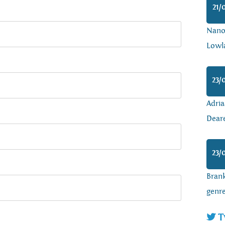
21/
Nanoa
Lowl
23/
Adria
Dear
23/
Brank
genr
T