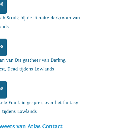
08
h Struik bij de literaire darkroom van
ands
08
an van Dis gastheer van Darling,
est, Dead tijdens Lowlands
08
ele Frank in gesprek over het fantasy
e tijdens Lowlands
weets van Atlas Contact