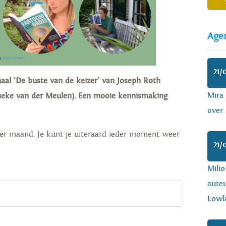
Age
21/
rhaal ‘De buste van de keizer’ van Joseph Roth
Mira
anneke van der Meulen). Een mooie kennismaking
over 
per maand. Je kunt je uiteraard ieder moment weer
21/
Mili
auteu
Lowl