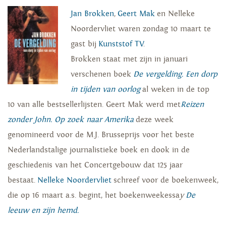
Jan Brokken
,
Geert Mak
en Nelleke
Noordervliet waren zondag 10 maart te
gast bij
Kunststof TV
.
Brokken staat met zijn in januari
verschenen boek
De vergelding. Een dorp
in tijden van oorlog
al weken in de top
10 van alle bestsellerlijsten. Geert Mak werd met
Reizen
zonder John. Op zoek naar Amerika
deze week
genomineerd voor de M.J. Brusseprijs voor het beste
Nederlandstalige journalistieke boek en dook in de
geschiedenis van het Concertgebouw dat 125 jaar
bestaat.
Nelleke Noordervliet
schreef voor de boekenweek,
die op 16 maart a.s. begint, het boekenweekessa
y
De
leeuw en zijn hemd.