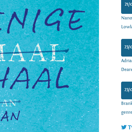
21/
Nanoa
Lowl
23/
Adria
Dear
23/
Brank
genr
T