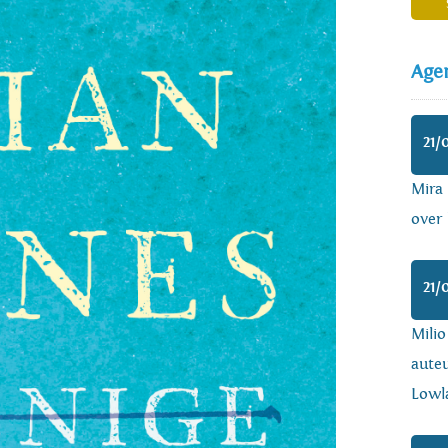
Age
21/
Mira
over 
21/
Mili
auteu
Lowl