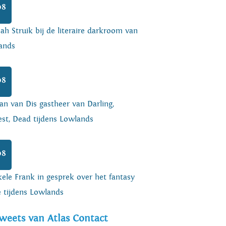
08
h Struik bij de literaire darkroom van
ands
08
an van Dis gastheer van Darling,
est, Dead tijdens Lowlands
08
ele Frank in gesprek over het fantasy
e tijdens Lowlands
weets van Atlas Contact