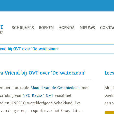
SCHRIJVERS
BOEKEN
AGENDA
NIEUWS
CONTA
iend bij OVT over ‘De waterzoon’
va Vriend bij OVT over ‘De waterzoon’
Lee
ember startte de
Maand van de Geschiedenis
met
Altij
tzending van
NPO Radio 1 OVT
vanaf het
boeke
and en UNESCO werelderfgoed Schokland. Eva
aan 
van de gasten, en sprak over het Essay dat ze