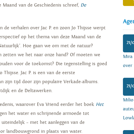
de Maand van de Geschiedenis schreef,
De
Age
n de verhalen over Jac P. en zoon Jo Thijsse werpt
erspectief op het thema van deze Maand van de
21/
‘Natuurlijk’. Hoe gaan we om met de natuur?
en zetten we het naar onze hand? Of moeten we
Mira
ouden voor de toekomst? Die tegenstelling is goed
over 
o Thijsse. Jac P. is een van de eerste
 zijn tijd door zijn populaire Verkade-albums.
21/
itdijk en de Deltawerken.
Mili
iedenis, waarover Eva Vriend eerder het boek
Het
auteu
egen het water en schrijnende armoede tot
Lowl
uiteindelijk – met het aanleggen van de
oor landbouwgrond in plaats van water.