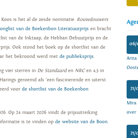
e Koos is het al de zesde nominatie.
Rouwdouwers
Age
longlist van de Boekenbon Literatuurprijs
en bracht
tlist van de Inktaap, de Hebban Debuutprijs en de
06/
urprijs. Ook stond het boek op de shortlist van de
aar het bekroond werd met
de publieksprijs
.
Arita
Ooste
g vier sterren in
De Standaard
en
NRC
en 4,5 in
arings geroemd als ‘een fascinerende en uiterst
21/
eerd voor
de shortlist van de Boekenbon
Mira
over 
6. Op 24 maart 2026 vindt de prijsuitreiking
nformatie is te vinden op
de website van de Boon
.
21/