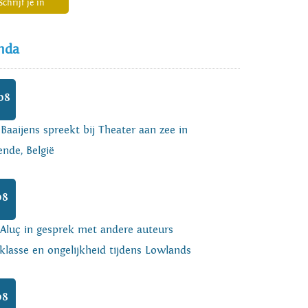
Schrijf je in
nda
08
 Baaijens spreekt bij Theater aan zee in
nde, België
08
 Aluç in gesprek met andere auteurs
klasse en ongelijkheid tijdens Lowlands
08