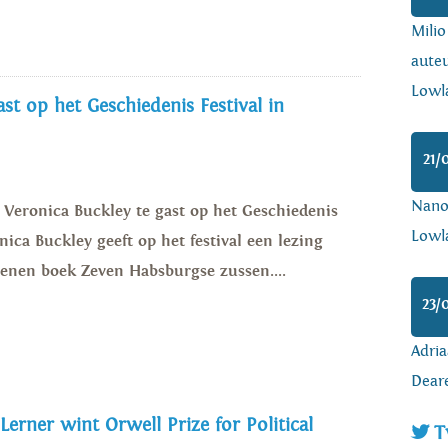
Mili
auteu
Lowl
st op het Geschiedenis Festival in
21/
Nanoa
s Veronica Buckley te gast op het Geschiedenis
Lowl
nica Buckley geeft op het festival een lezing
enen boek Zeven Habsburgse zussen....
23/
Adria
Dear
 Lerner wint Orwell Prize for Political
T