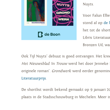
Nuyts.
Voor Falun Elli
stond al op
de 
het tot de shor
Libris Literatu
Bronzen Uil, w
Ook Tijl Nuyts’ debuut is goed ontvangen. Het kree
Het Nieuwsblad
. In
Trouw
werd het door Jenneke H
originele roman’.
Grondwerk
werd eerder genomin
Literatuurprijs
.
De shortlist wordt bekend gemaakt op 9 januari 202
plaats in de Stadsschouwburg in Mechelen. Meer i