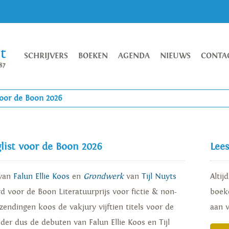
SCHRIJVERS
BOEKEN
AGENDA
NIEUWS
CONTA
 voor de Boon 2026
glist voor de Boon 2026
Lee
van
Falun Ellie Koos
en
Grondwerk
van
Tijl Nuyts
Altij
d voor de Boon Literatuurprijs voor fictie & non-
boeke
inzendingen koos de vakjury vijftien titels voor de
aan 
nder dus de debuten van Falun Ellie Koos en Tijl