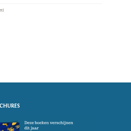
et]
CHURES