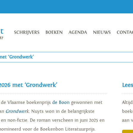
SCHRIJVERS
BOEKEN
AGENDA
NIEUWS
CONTA
 met ‘Grondwerk’
 2026 met ‘Grondwerk’
Lee
 de Vlaamse boekenprijs
de Boon
gewonnen met
Altij
man
Grondwer
k.
Nuyts won in de belangrijkste
boeke
e en non-fictie. De roman verscheen in juni 2025 en
aan 
nomineerd voor de Boekenbon Literatuurprijs.