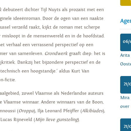
k
debuteert dichter Tijl Nuyts als prozaïst met een
iginele ideeënroman. Door de ogen van een naakte
Age
russel verzeild raakt, kijkt de roman met scherpe
r misloopt in de mensenwereld en in de hoofdstad.
06/
het verhaal een verrassend perspectief op een
anier van samenleven.
Grondwerk
graaft diep: het is
Arita
kritiek. Dankzij het bijzondere perspectief en de
Ooste
r-technisch een hoogstandje.’ aldus Kurt Van
-fictie.
21/
taalgebied; zowel Vlaamse als Nederlandse auteurs
Mira
de Vlaamse winnaar. Andere winnaars van de Boon,
over 
nnoussi (
Oroppa
), Ilja Leonard Pfeijffer (
Alkibiades
),
Lucas Rijneveld (
Mijn lieve gunsteling
).
21/