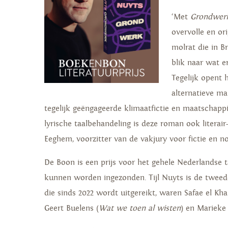
‘Met
Grondwer
overvolle en or
molrat die in B
blik naar wat e
Tegelijk opent 
alternatieve m
tegelijk geëngageerde klimaatfictie en maatschappij
lyrische taalbehandeling is deze roman ook literai
Eeghem, voorzitter van de vakjury voor fictie en non
De Boon is een prijs voor het gehele Nederlandse 
kunnen worden ingezonden. Tijl Nuyts is de twee
die sinds 2022 wordt uitgereikt, waren Safae el Kha
Geert Buelens (
Wat we toen al wisten
) en Marieke 