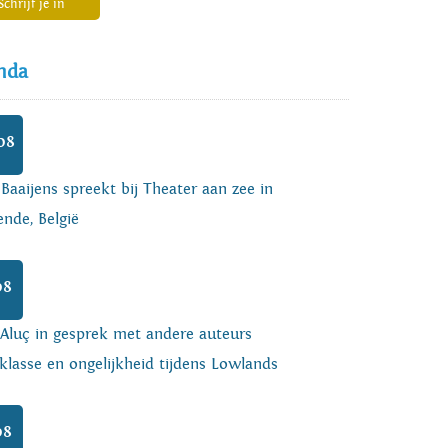
Schrijf je in
nda
08
 Baaijens spreekt bij Theater aan zee in
nde, België
08
 Aluç in gesprek met andere auteurs
klasse en ongelijkheid tijdens Lowlands
08