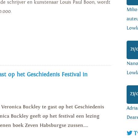
 de schrijver en kunstenaar Louis Paul Boon, wordt
Mili
0.000.
auteu
Lowl
21/
Nanoa
Lowl
st op het Geschiedenis Festival in
23/
s Veronica Buckley te gast op het Geschiedenis
Adria
nica Buckley geeft op het festival een lezing
Dear
enen boek Zeven Habsburgse zussen....
T