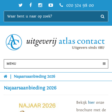
020 524 98 00
MENU
|
Najaarsaanbieding 2026
Najaarsaanbieding 2026
Bekijk
hier
onze
brochure met de