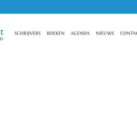
SCHRIJVERS
BOEKEN
AGENDA
NIEUWS
CONTA
’ van Virginia Evans
 in de media. In De correspondente kijkt de gepensioneerde a
oor in de vakantiekoffer
ultuur en reizen, maar ook van meeslepende en boeiende verhal