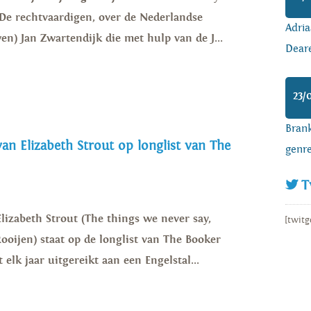
 De rechtvaardigen, over de Nederlandse
Adria
en) Jan Zwartendijk die met hulp van de J...
Dear
23/
Brank
van Elizabeth Strout op longlist van The
genr
T
lizabeth Strout (The things we never say,
[twitg
ooijen) staat op de longlist van The Booker
 elk jaar uitgereikt aan een Engelstal...