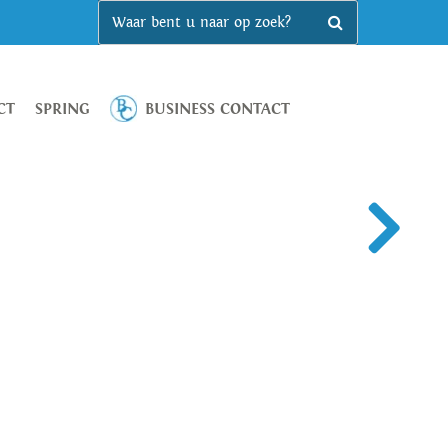
CT
SPRING
BUSINESS CONTACT
dvocate Sybil Van Antwerp in geschreven brieven soms met
en. Ideaal voor lange zomerdagen, aan het zwembad of thuis in