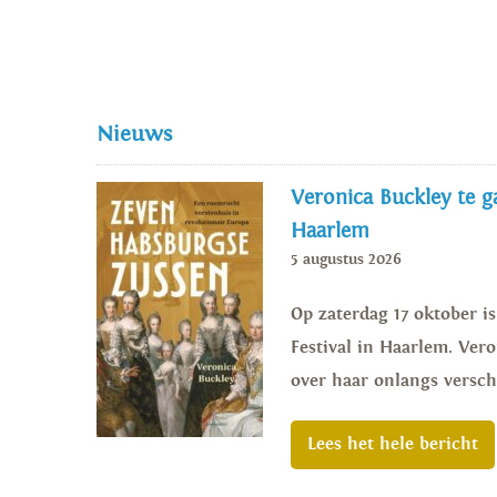
Bekijk hier onze brochure met de te verwachten titels van d
Nieuws
Veronica Buckley te ga
Haarlem
5 augustus 2026
Op zaterdag 17 oktober i
Festival in Haarlem. Vero
over haar onlangs versch
Lees het hele bericht