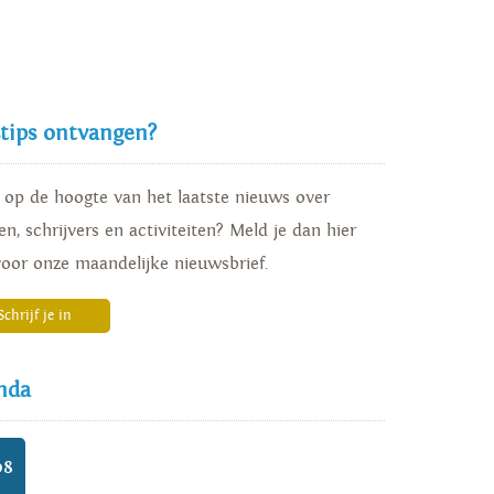
ct en Spring. https://issuu.com/vbku/docs/atlas_co...
stips ontvangen?
d op de hoogte van het laatste nieuws over
n, schrijvers en activiteiten? Meld je dan hier
voor onze maandelijke nieuwsbrief.
Schrijf je in
nda
08