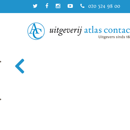
020 524 98 00
Mooie recensies voor ‘De correspondente
De correspondente van Virginia Evans wordt mooi besproken
wroeging, soms met berusting terug op haar lev...
Zomerlezen: meeslepende geschiedenis v
Vijf heerlijke aanraders voor wie houdt van geschiedenis, c
je luie stoel. De boekentips: ...