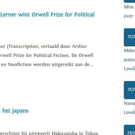
Mira
 Lerner wint Orwell Prize for Political
over 
21/
er (Transcription, vertaald door Arthur
Mili
well Prize for Political Fiction. De Orwell
auteu
on en Nonfiction worden uitgereikt aan de...
Lowl
21/
Nanoa
n het Japans
Lowl
23/
verschijnt bij uitgeverij Hakusuisha in Tokyo