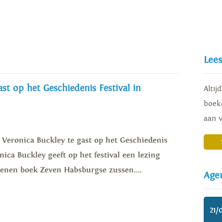
e zomeraanbieding 2026 voor fictie, non-fictie, Business Conta
Lee
st op het Geschiedenis Festival in
Altij
boeke
aan 
s Veronica Buckley te gast op het Geschiedenis
nica Buckley geeft op het festival een lezing
enen boek Zeven Habsburgse zussen....
Age
21/