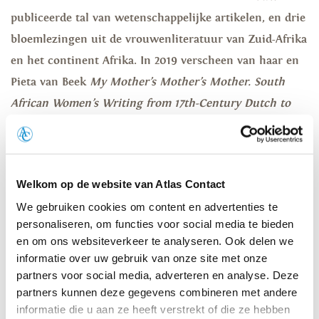
publiceerde tal
van wetenschappelijke artikelen, en drie
bloemlezingen uit de
vrouwenliteratuur van Zuid-Afrika
en het continent Afrika.
In 2019 verscheen van haar
en
Pieta van Beek
My Mother’s
Mother’s Mother.
South
African
Women’s Writing from 17th-Century Dutch to
Contemporary
Afrikaans
. In 2021 verscheen haar
nieuwste boek,
Om het hart terug te brengen,
bij Atlas
Contact.
Welkom op de website van Atlas Contact
We gebruiken cookies om content en advertenties te
ALLES
HARDBACKS / PAPERBACKS
E-BOOKS
personaliseren, om functies voor social media te bieden
LUISTERBOEKEN
en om ons websiteverkeer te analyseren. Ook delen we
informatie over uw gebruik van onze site met onze
partners voor social media, adverteren en analyse. Deze
Helaas, zijn er geen boeken gevonden voor deze bindingswijze.
partners kunnen deze gegevens combineren met andere
informatie die u aan ze heeft verstrekt of die ze hebben
Terug naar boven