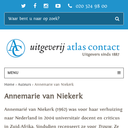
020 524 98 00
MENU
Home
>
Auteurs
>
Annemarie van Niekerk
Annemarie van Niekerk
Annemarié van Niekerk
(1962) was voor haar verhuizing
naar Nederland in 2004 universitair docent en criticus
in
Zuid-Afrika. Sindsdien recenseert
ze voor
Trouw
. Ze