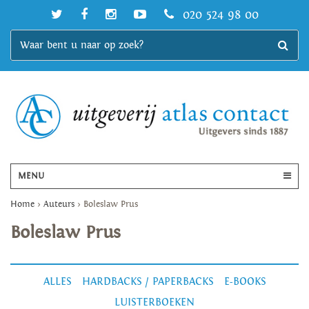
020 524 98 00
MENU
Home
>
Auteurs
>
Boleslaw Prus
Boleslaw Prus
ALLES
HARDBACKS / PAPERBACKS
E-BOOKS
LUISTERBOEKEN