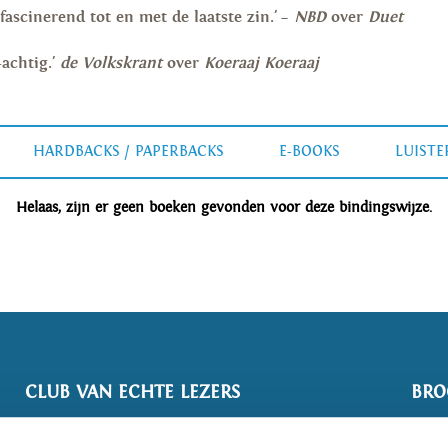
fascinerend tot en met de laatste zin.' –
NBD
over
Duet
achtig.'
de Volkskrant
over
Koeraaj Koeraaj
HARDBACKS / PAPERBACKS
E-BOOKS
LUIST
Helaas, zijn er geen boeken gevonden voor deze bindingswijze.
CLUB VAN ECHTE LEZERS
BRO