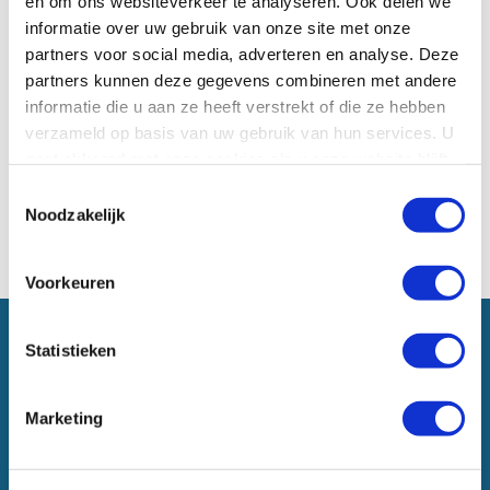
en om ons websiteverkeer te analyseren. Ook delen we
informatie over uw gebruik van onze site met onze
partners voor social media, adverteren en analyse. Deze
partners kunnen deze gegevens combineren met andere
informatie die u aan ze heeft verstrekt of die ze hebben
verzameld op basis van uw gebruik van hun services. U
gaat akkoord met onze cookies als u onze website blijft
gebruiken.
Citizen
Toestemmingsselectie
Noodzakelijk
Terug naar boven
Voorkeuren
Statistieken
NIEUWSBRIEF
Marketing