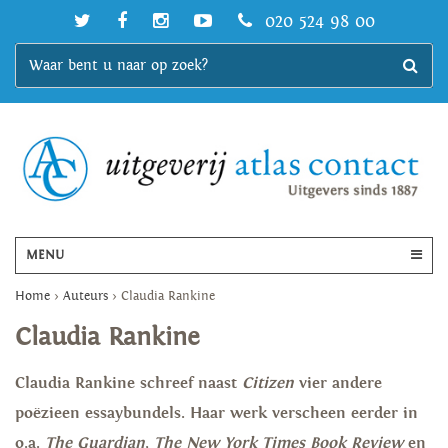
020 524 98 00
MENU
Home
>
Auteurs
>
Claudia Rankine
Claudia Rankine
Claudia Rankine schreef naast
Citizen
vier andere
poëzieen essaybundels. Haar werk verscheen eerder in
o.a.
The Guardian
,
The New York Times Book Review
en