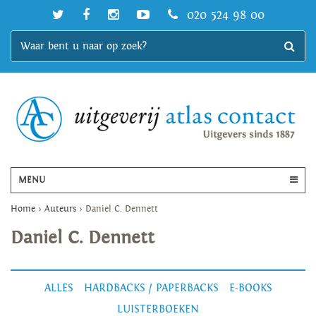
020 524 98 00
MENU
Home
>
Auteurs
>
Daniel C. Dennett
Daniel C. Dennett
ALLES
HARDBACKS / PAPERBACKS
E-BOOKS
LUISTERBOEKEN