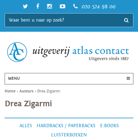
020 524 98 00
MENU
Home
>
Auteurs
>
Drea Zigarmi
Drea Zigarmi
ALLES
HARDBACKS / PAPERBACKS
E-BOOKS
LUISTERBOEKEN