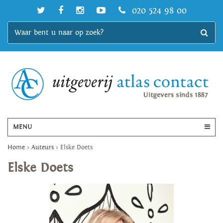
020 524 98 00
MENU
Home
>
Auteurs
>
Elske Doets
Elske Doets