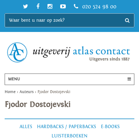
020 524 98 00
MENU
Home
>
Auteurs
>
Fjodor Dostojevski
Fjodor Dostojevski
ALLES
HARDBACKS / PAPERBACKS
E-BOOKS
LUISTERBOEKEN