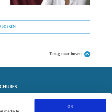
ERBOEKEN
Terug naar boven
CHURES
OK
al media te