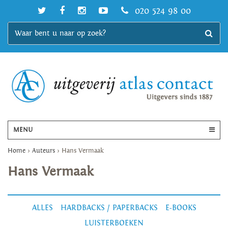
020 524 98 00
MENU
Home
>
Auteurs
>
Hans Vermaak
Hans Vermaak
ALLES
HARDBACKS / PAPERBACKS
E-BOOKS
LUISTERBOEKEN