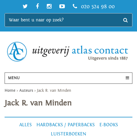
020 524 98 00
MENU
Home
>
Auteurs
>
Jack R. van Minden
Jack R. van Minden
ALLES
HARDBACKS / PAPERBACKS
E-BOOKS
LUISTERBOEKEN