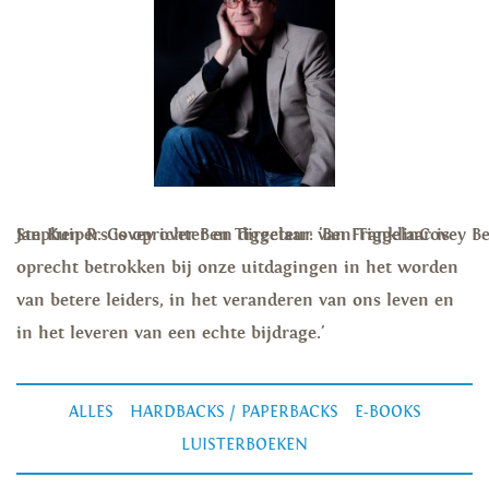
Jan Kuipers is oprichter en directeur van FranklinCovey B
Stephen R. Covey over Ben Tiggelaar: 'Ben Tiggelaar is
oprecht betrokken bij onze uitdagingen in het worden
van betere leiders, in het veranderen van ons leven en
in het leveren van een echte bijdrage.'
ALLES
HARDBACKS / PAPERBACKS
E-BOOKS
LUISTERBOEKEN