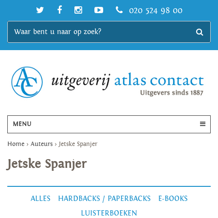
020 524 98 00
MENU
Home
>
Auteurs
>
Jetske Spanjer
Jetske Spanjer
ALLES
HARDBACKS / PAPERBACKS
E-BOOKS
LUISTERBOEKEN