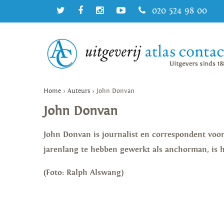
020 524 98 00
Home
>
Auteurs
>
John Donvan
John Donvan
John Donvan is journalist en correspondent vo
jarenlang te hebben gewerkt als anchorman, is h
(Foto: Ralph Alswang)