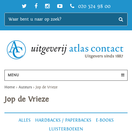
020 524 98 00
MENU
Home
>
Auteurs
>
Jop de Vrieze
Jop de Vrieze
ALLES
HARDBACKS / PAPERBACKS
E-BOOKS
LUISTERBOEKEN