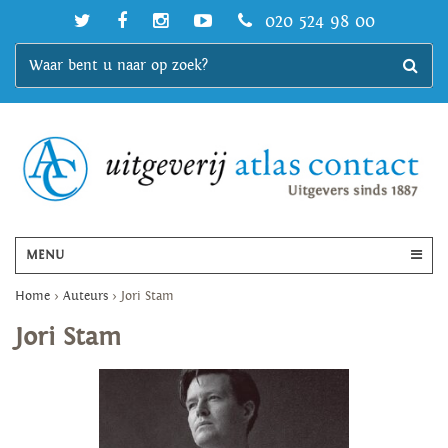
020 524 98 00
MENU
Home
>
Auteurs
>
Jori Stam
Jori Stam