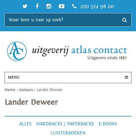
020 524 98 00
MENU
Home
>
Auteurs
>
Lander Deweer
Lander Deweer
ALLES
HARDBACKS / PAPERBACKS
E-BOOKS
LUISTERBOEKEN