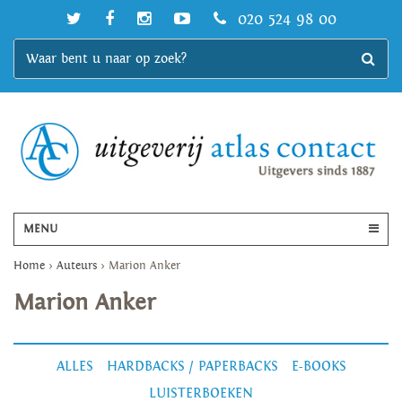
020 524 98 00
MENU
Home
>
Auteurs
>
Marion Anker
Marion Anker
ALLES
HARDBACKS / PAPERBACKS
E-BOOKS
LUISTERBOEKEN