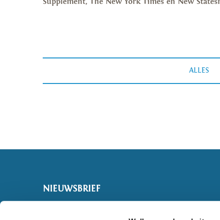
Supplement, The New York Times en New States
ALLES
NIEUWSBRIEF