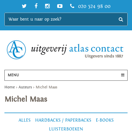
020 524 98 00
MENU
Home
>
Auteurs
>
Michel Maas
Michel Maas
ALLES
HARDBACKS / PAPERBACKS
E-BOOKS
LUISTERBOEKEN